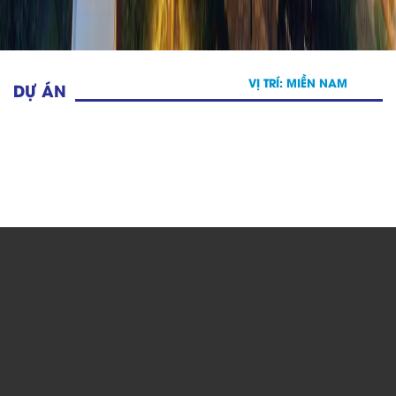
VỊ TRÍ:
MIỀN NAM
DỰ ÁN