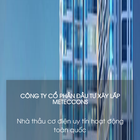
CÔNG TY CỔ PHẦN ĐẦU TƯ XÂY LẮP
METECCONS
Nhà thầu cơ điện uy tín hoạt động
toàn quốc